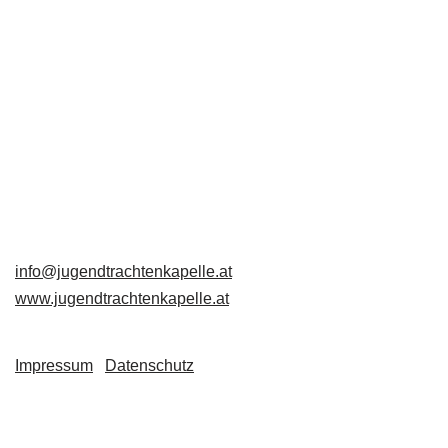
Jugendtrachtenkapelle
Großschönau
Großschönau 49
3922 Großschönau
+43 680 3223653
info@jugendtrachtenkapelle.at
www.jugendtrachtenkapelle.at
Impressum
|
Datenschutz