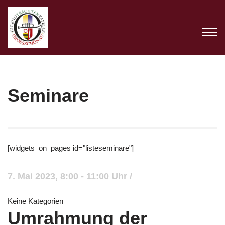
Zum
Inhalt
springen
Seminare
[widgets_on_pages id="listeseminare"]
7. Mai 2023, 8:00 - 11:00 Uhr /
Keine Kategorien
Umrahmung der