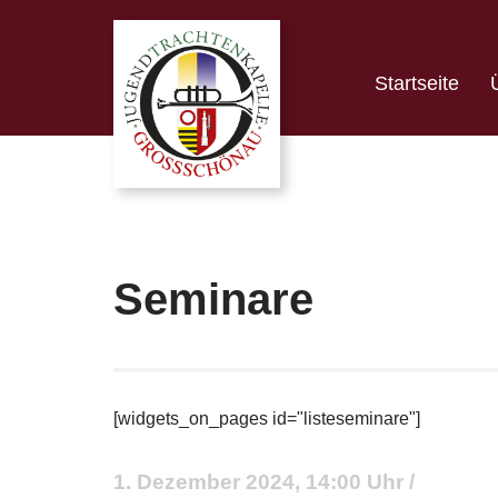
Zum
Startseite
Inhalt
springen
Seminare
[widgets_on_pages id="listeseminare"]
1. Dezember 2024, 14:00 Uhr /