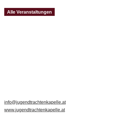
Alle Veranstaltungen
Jugendtrachtenkapelle
Großschönau
Großschönau 49
3922 Großschönau
+43 680 3223653
info@jugendtrachtenkapelle.at
www.jugendtrachtenkapelle.at