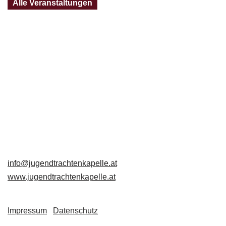
Alle Veranstaltungen
Jugendtrachtenkapelle
Großschönau
Großschönau 49
3922 Großschönau
+43 680 3223653
info@jugendtrachtenkapelle.at
www.jugendtrachtenkapelle.at
Impressum
|
Datenschutz