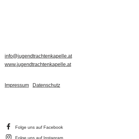
Jugendtrachtenkapelle
Großschönau
Großschönau 49
3922 Großschönau
+43 680 3223653
info@jugendtrachtenkapelle.at
www.jugendtrachtenkapelle.at
Impressum
|
Datenschutz
Folge uns auf Facebook
Folge uns auf Instagram